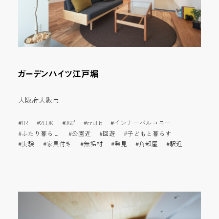
ガーデンハイツ江戸堀
大阪府大阪市
1R
2LDK
360°
crulib
インナーバルコニー
ふたり暮らし
公園近
回遊
子どもと暮らす
実験
家具付き
無垢材
発見
角部屋
駅近