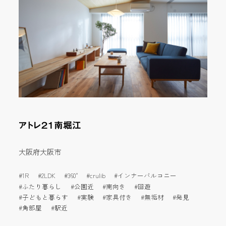
アトレ２１南堀江
大阪府大阪市
1R
2LDK
360°
crulib
インナーバルコニー
ふたり暮らし
公園近
南向き
回遊
子どもと暮らす
実験
家具付き
無垢材
発見
角部屋
駅近